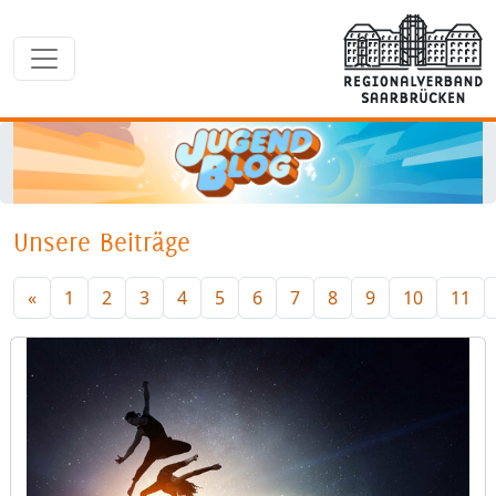
Unsere Beiträge
«
1
2
3
4
5
6
7
8
9
10
11