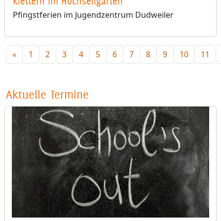
Klettern im Hochseilgarten
Pfingstferien im Jugendzentrum Dudweiler
«
1
2
3
4
5
6
7
8
9
10
11
Aktuelle Termine