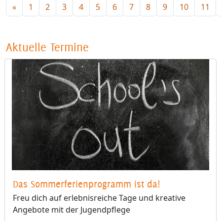
«
1
2
3
4
5
6
7
8
9
10
11
Aktuelle Termine
Das Sommerferienprogramm ist da!
Freu dich auf erlebnisreiche Tage und kreative
Angebote mit der Jugendpflege