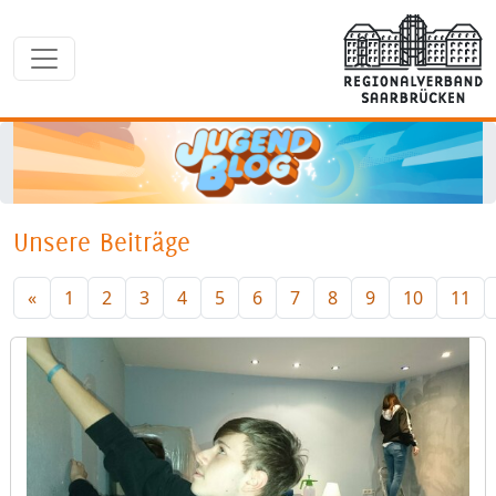
Unsere Beiträge
«
1
2
3
4
5
6
7
8
9
10
11