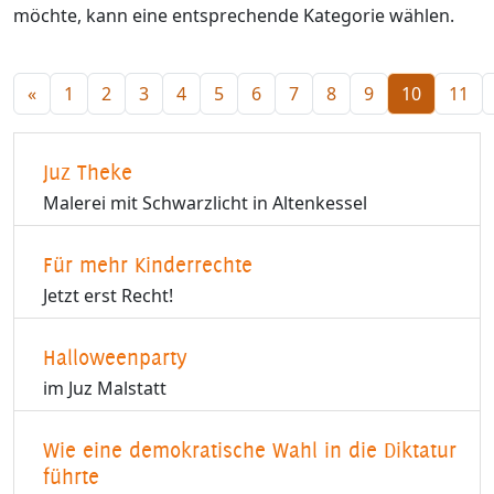
möchte, kann eine entsprechende Kategorie wählen.
«
1
2
3
4
5
6
7
8
9
10
11
Juz Theke
Malerei mit Schwarzlicht in Altenkessel
Für mehr Kinderrechte
Jetzt erst Recht!
Halloweenparty
im Juz Malstatt
Wie eine demokratische Wahl in die Diktatur
führte