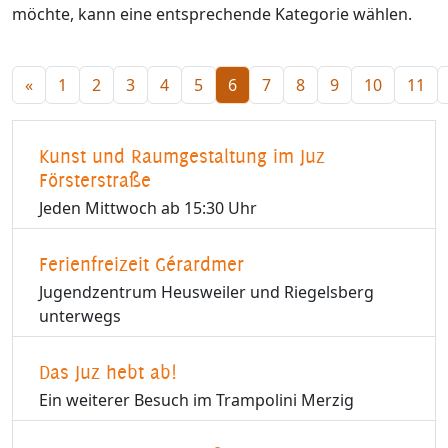
möchte, kann eine entsprechende Kategorie wählen.
«
1
2
3
4
5
6
7
8
9
10
11
Kunst und Raumgestaltung im Juz
Försterstraße
Jeden Mittwoch ab 15:30 Uhr
Ferienfreizeit Gérardmer
Jugendzentrum Heusweiler und Riegelsberg
unterwegs
Das Juz hebt ab!
Ein weiterer Besuch im Trampolini Merzig