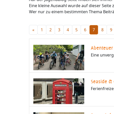
Eine kleine Auswahl wurde auf dieser Seite
Wer nur zu einem bestimmten Thema Beiträ
«
1
2
3
4
5
6
7
8
9
Abenteuer 
Eine unverg
Seaside & 
Ferienfreiz